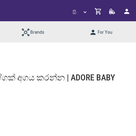
Brands
For You
ෑග්ගක් අගය කරන්න | ADORE BABY