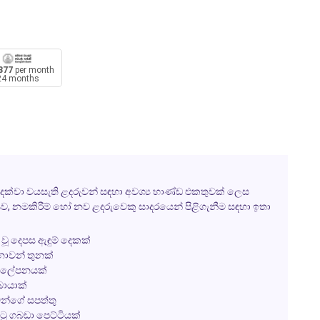
377
per month
24 months
2 දක්වා වයසැති ළදරුවන් සඳහා අවශ්‍ය භාණ්ඩ එකතුවක් ලෙස
ව, නමකිරීම් හෝ නව ළදරුවෙකු සාදරයෙන් පිළිගැනීම සඳහා ඉතා
 වූ දෙපස ඇඳුම් දෙකක්
සනාවන් තුනක්
ු ආලේපනයක්
බායාක්
වන්ගේ සපත්තු
ු ගබඩා පෙට්ටියක්