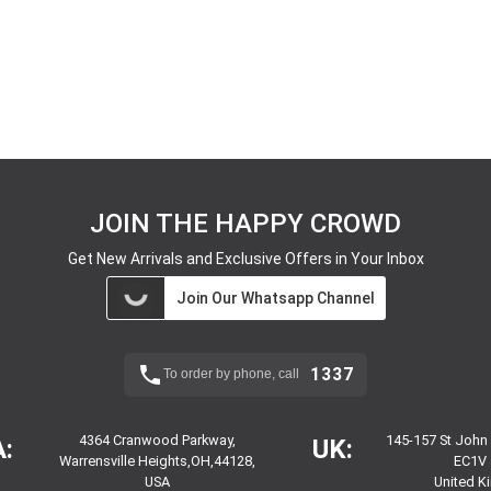
JOIN THE HAPPY CROWD
Get New Arrivals and Exclusive Offers in Your Inbox
Join Our Whatsapp Channel
1337
To order by phone, call
4364 Cranwood Parkway,
145-157 St John
:
UK:
Warrensville Heights,OH,44128,
EC1V 
USA
United 