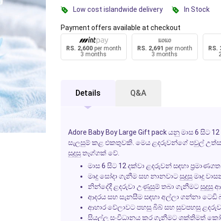
Low cost islandwide delivery
In Stock
Payment offers available at checkout
RS. 2,600
per month
RS. 2,691
per month
RS. 
3 months
3 months
Details
Q&A
Adore Baby Boy Large Gift pack යනු මාස 6 සිට 1
සැලසුම් කළ එකතුවකි. මෙය ළදරුවන්ගේ පවුල් උත්ස
සුදුසු තෑග්ගක් වේ.
මාස 6 සිට 12 දක්වා ළදරුවන් සඳහා ප්‍රමාණගත
මෘදු සෝදා ගැනීම සහ නානවාට සුදුසු මෘදු වා
නින්දේදී ළදරුවා උණුසුම් තබා ගැනීමට සුදුස
ආදරය සහ සැනසීම සඳහා අල්ලා ගන්නා ටෙඩි 
ආහාර වේලාවට පහසු බිබ් සහ සුවපහසු ළදරු
සියල්ල සංවිධානය කර ගැනීමට ශක්තිමත් කෝට