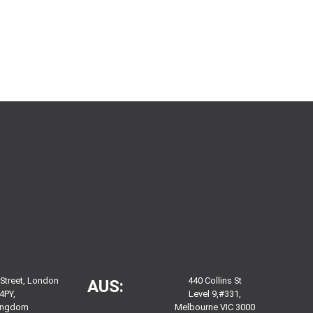
 Street, London
440 Collins St
AUS:
4PY,
Level 9,#331,
Kingdom
Melbourne VIC 3000