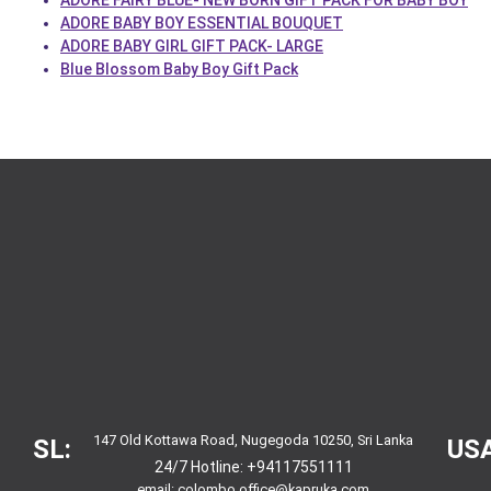
ADORE FAIRY BLUE- NEW BORN GIFT PACK FOR BABY BOY
ADORE BABY BOY ESSENTIAL BOUQUET
ADORE BABY GIRL GIFT PACK- LARGE
Blue Blossom Baby Boy Gift Pack
147 Old Kottawa Road, Nugegoda 10250, Sri Lanka
SL:
USA
24/7 Hotline:
+94117551111
email:
colombo.office@kapruka.com