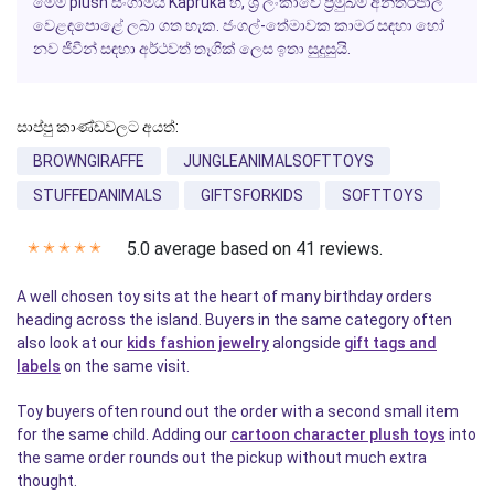
මෙම plush සංගාමය Kapruka හි, ශ්‍රී ලංකාවේ ප්‍රමුඛම අන්තර්ජාල
වෙළඳපොළේ ලබා ගත හැක. ජංගල්-තේමාවක කාමර සඳහා හෝ
නව ජීවීන් සඳහා අර්ථවත් තෑගික් ලෙස ඉතා සුදුසුයි.
සාප්පු කාණ්ඩවලට අයත්:
BROWNGIRAFFE
JUNGLEANIMALSOFTTOYS
STUFFEDANIMALS
GIFTSFORKIDS
SOFTTOYS
5.0 average based on 41 reviews.
✭
✭
✭
✭
✭
A well chosen toy sits at the heart of many birthday orders
heading across the island. Buyers in the same category often
also look at our
kids fashion jewelry
alongside
gift tags and
labels
on the same visit.
Toy buyers often round out the order with a second small item
for the same child. Adding our
cartoon character plush toys
into
the same order rounds out the pickup without much extra
thought.