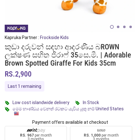
Kapruka Partner :
Frockside Kids
කුඩා දරුවන් සඳහා ආදරණීය බROWN
ලක්ෂණ සහිත ජිරාෆ් 35සෙ.මී. | Adorable
Brown Spotted Giraffe For Kids 35cm
RS.2,900
Last 1 remaining
Low cost islandwide delivery
In Stock
මෙම භාණ්ඩය වෙනත් රටකට යැවිය යුතු නම් United States
Payment offers available at checkout
RS. 967
per month
RS. 1,000
per month
3 months
3 months