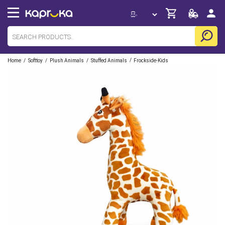
/
/
/
/
Home
Softtoy
Plush Animals
Stuffed Animals
Frockside-Kids