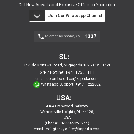
Get New Arrivals and Exclusive Offers in Your Inbox
Join Our Whatsapp Channel
1337
To order by phone, call
SL:
147 Old Kottawa Road, Nugegoda 10250, Sri Lanka
24/7 Hotline:
+94117551111
email:
colombo.office@kapruka.com
Whatsapp Support:
+94711222002
USA:
4364 Cranwood Parkway,
Warrensville Heights,OH,44128,
USA
(Phone: +1-888-502-5244)
email:
lexingtonky.office@kapruka.com