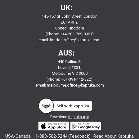
UK:
145-157 St John Street, London
EC1V 4PY,
United Kingdom
(Phone: +44-203-769-0961)
email:
london.office@kapruka.com
AUS:
440 Collins St
Level 9,#331,
Melbourne VIC 3000
(Phone: +61-391-112-322)
email:
melbourne.office@kapruka.com
Download
Kapruka App
USA/Canada: +1-888-502-5244 (Feedback) |
Read About Kapruka