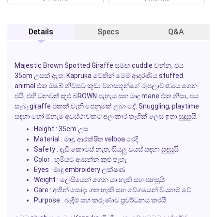
Details
Specs
Q&A
Majestic Brown Spotted Giraffe සමඟ cuddle වන්න, එය
35cm උසක් ඇත. Kapruka වෙතින් මෙම ආදරණීය stuffed
animal එක ඔබේ නිවසට කුඩා වනසතුන්ගේ රූපලාවණ්‍යය ගෙන
එයි. එහි ධනවත් කුළු බROWN පැහැය සහ මෘදු mane එක නිසා, එය
සැබෑ giraffe එකක් වැනි පෙනුමක් ලබා දේ. Snuggling, playtime
සඳහා හෝ ඕනෑම අවස්ථාවකට අලංකාර තෑගික් ලෙස ඉතා සුදුසුයි.
Height : 35cm උස
Material : මෘදු, ආරක්ෂිත velboa රෙදි
Safety : දැඩි කොටස් නැත, සියලු වයස් සඳහා සුදුසුයි
Color : භූමියට ආසන්න කුළු පැහැ
Eyes : මෘදු embroidery ලක්ෂණ
Weight : ලේසියෙන් ගෙන යා හැකි සහ පහසුයි
Care : අතින් සෝදා ගත හැකි සහ වේගයෙන් වියනම් වේ
Purpose : බැඳීම් සහ කරුණාව ප්‍රවර්ධනය කරයි