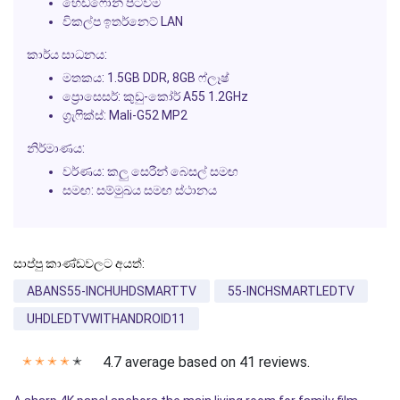
හෙඩ්ෆෝන් පිටවීම
විකල්ප ඉතර්නෙට් LAN
කාර්ය සාධනය:
මතකය: 1.5GB DDR, 8GB ෆ්ලෑෂ්
ප්‍රොසෙසර්: කුඩු-කෝර් A55 1.2GHz
ග්‍රැෆික්ස්: Mali-G52 MP2
නිර්මාණය:
වර්ණය: කලු සෙරීන් බෙසල් සමඟ
සමඟ: සම්මුඛය සමඟ ස්ථානය
සාප්පු කාණ්ඩවලට අයත්:
ABANS55-INCHUHDSMARTTV
55-INCHSMARTLEDTV
UHDLEDTVWITHANDROID11
4.7 average based on 41 reviews.
✭
✭
✭
✭
✭