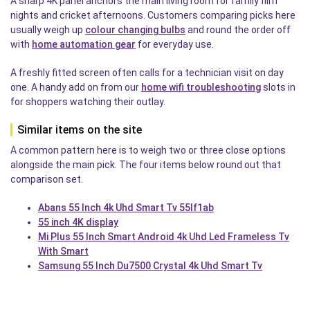
A sharp 4K panel anchors the main living room for family film
nights and cricket afternoons. Customers comparing picks here
usually weigh up
colour changing bulbs
and round the order off
with
home automation gear
for everyday use.
A freshly fitted screen often calls for a technician visit on day
one. A handy add on from our
home wifi troubleshooting
slots in
for shoppers watching their outlay.
Similar items on the site
A common pattern here is to weigh two or three close options
alongside the main pick. The four items below round out that
comparison set.
Abans 55 Inch 4k Uhd Smart Tv 55lf1ab
55 inch 4K display
Mi Plus 55 Inch Smart Android 4k Uhd Led Frameless Tv
With Smart
Samsung 55 Inch Du7500 Crystal 4k Uhd Smart Tv