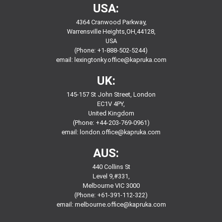
USA:
4364 Cranwood Parkway,
Warrensville Heights,OH,44128,
USA
(Phone: +1-888-502-5244)
email:
lexingtonky.office@kapruka.com
UK:
145-157 St John Street, London
EC1V 4PY,
United Kingdom
(Phone: +44-203-769-0961)
email:
london.office@kapruka.com
AUS:
440 Collins St
Level 9,#331,
Melbourne VIC 3000
(Phone: +61-391-112-322)
email:
melbourne.office@kapruka.com