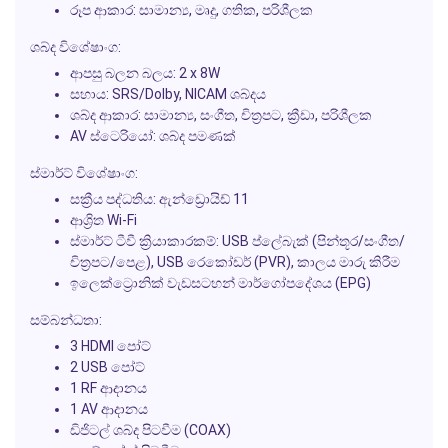
රූප ආකාර: සාමාන්‍ය, මෘදු, ගතික, පරිශීලක
ශබ්ද විශේෂාංග:
ආපසු බලන බලය: 2 x 8W
සහාය: SRS/Dolby, NICAM ශබ්දය
ශබ්ද ආකාර: සාමාන්‍ය, සංගීත, චිත්‍රපට, ක්‍රීඩා, පරිශීලක
AV ස්ටෙරියෝ: ශබ්ද පමණක්
ස්මාර්ට් විශේෂාංග:
සක්‍රීය පද්ධතිය: ඇන්ඩ්‍රොයිඩ් 11
ආශ්‍රිත Wi-Fi
ස්මාර්ට් ටීවී ක්‍රියාකාරකම්: USB ප්ලේබැක් (පින්තූර/සංගීත/
චිත්‍රපට/පෙළ), USB රෙකෝඩර් (PVR), කාලය මාරු කිරීම
ඉලෙක්ට්‍රොනික් වැඩසටහන් මාර්ගෝපදේශය (EPG)
සම්බන්ධතා:
3 HDMI පෝට්
2 USB පෝට්
1 RF ආදානය
1 AV ආදානය
ඩිජිටල් ශබ්ද පිටවීම (COAX)