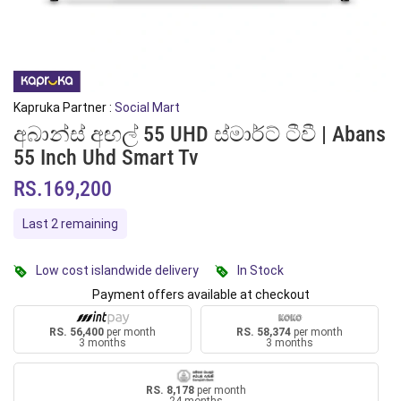
Kapruka Partner :
Social Mart
අබාන්ස් අඟල් 55 UHD ස්මාර්ට් ටීවී | Abans
55 Inch Uhd Smart Tv
RS.169,200
Last 2 remaining
Low cost islandwide delivery
In Stock
Payment offers available at checkout
RS. 56,400
per month
RS. 58,374
per month
3 months
3 months
RS. 8,178
per month
24 months