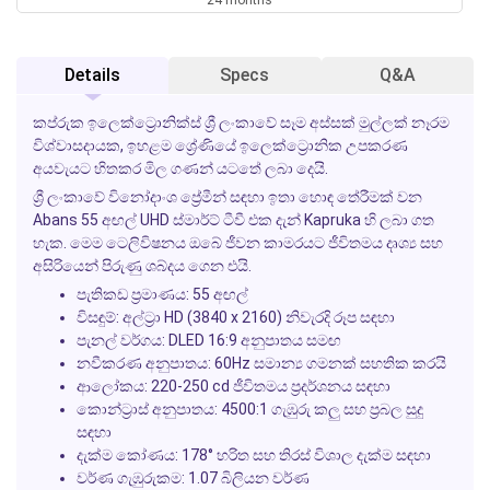
Details
Specs
Q&A
කප්රුක ඉලෙක්ට්‍රොනික්ස් ශ්‍රී ලංකාවේ සෑම අස්සක් මුල්ලක් නෑරම
විශ්වාසදායක, ඉහළම ශ්‍රේණියේ ඉලෙක්ට්‍රොනික උපකරණ
අයවැයට හිතකර මිල ගණන් යටතේ ලබා දෙයි.
ශ්‍රී ලංකාවේ විනෝදාංශ ප්‍රේමීන් සඳහා ඉතා හොඳ තේරීමක් වන
Abans
55 අඟල් UHD ස්මාර්ට් ටීවී එක දැන්
Kapruka
හි ලබා ගත
හැක. මෙම ටෙලිවිෂනය ඔබේ ජීවන කාමරයට ජීවිතමය දෘශ්‍ය සහ
අසිරියෙන් පිරුණු ශබ්දය ගෙන එයි.
පැතිකඩ ප්‍රමාණය: 55 අඟල්
විසඳුම්: අල්ට්‍රා HD (3840 x 2160) නිවැරදි රූප සඳහා
පැනල් වර්ගය: DLED 16:9 අනුපාතය සමඟ
නවීකරණ අනුපාතය: 60Hz සමාන්‍ය ගමනක් සහතික කරයි
ආලෝකය: 220-250 cd ජීවිතමය ප්‍රදර්ශනය සඳහා
කොන්ට්‍රාස් අනුපාතය: 4500:1 ගැඹුරු කලු සහ ප්‍රබල සුදු
සඳහා
දැක්ම කෝණය: 178° හරිත සහ තිරස් විශාල දැක්ම සඳහා
වර්ණ ගැඹුරුකම: 1.07 බිලියන වර්ණ