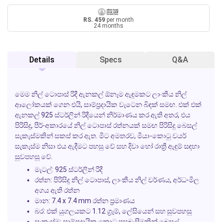
RS. 459
per month
24 months
Details
Specs
Q&A
මෙම නිල් ටොපාස් රිදී
ඇනකල්
ඕනෑම ඇඳුමකට ලාංකීය නිල්
ආලෝකයක් ගෙන එයි, සාම්ප්‍රදායික වැටෙන බිඳක් සමඟ. එක් එක්
ඇනකල්
925 ස්ටර්ලින් රිදීයෙන් නිර්මාණය කර ඇති අතර, එය
පිරිසිදු, පීර්-අකාරයේ නිල් ටොපාස් රත්නයක් සමඟ පිරිසිදු බෙසල්
සැකැස්මකින් සකස් කර ඇත. මීට අමතරව, මීයා-කොටු වයර්
සැකැස්ම නිසා එය ඇදීමට පහසු වේ සහ දිවා හෝ රාත්‍රී ඇඳුම් සඳහා
සුවපහසු වේ.
මැටල්:
925 ස්ටර්ලින් රිදී
රත්න:
පිරිසිදු නිල් ටොපාස්, ලාංකීය නිල් වර්ණය, අර්ධ-මිල
අගය ඇති රත්න
මාන:
7.4 x 7.4 mm රත්න ප්‍රමාණය
බර:
එක් යුගලයකට 1.12 ග්‍රෑම්, ලේසියෙන් සහ සුවපහසු
සැකැස්ම:
සාම්ප්‍රදායික කොටු පසුබැසීමකින් බෙසල්