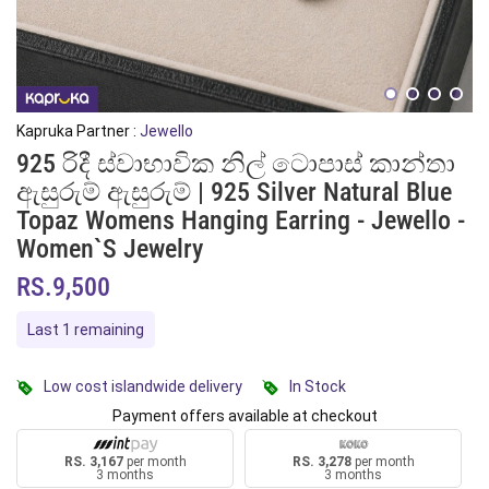
Kapruka Partner :
Jewello
925 රිදී ස්වාභාවික නිල් ටොපාස් කාන්තා
ඇසුරුම් ඇසුරුම් | 925 Silver Natural Blue
Topaz Womens Hanging Earring - Jewello -
Women`s Jewelry
RS.9,500
Last 1 remaining
Low cost islandwide delivery
In Stock
Payment offers available at checkout
RS. 3,167
per month
RS. 3,278
per month
3 months
3 months