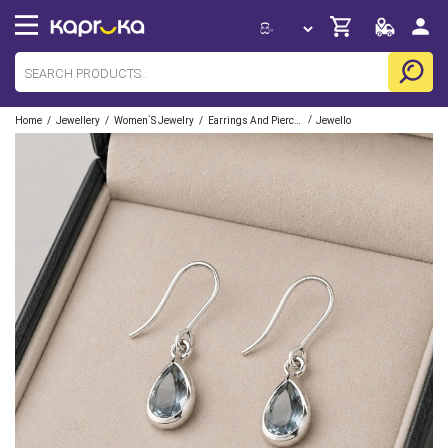
/
/
/
/
Home
Jewellery
Women`s Jewelry
Earrings And Piercing
Jewello