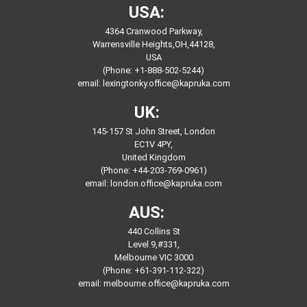
USA:
4364 Cranwood Parkway,
Warrensville Heights,OH,44128,
USA
(Phone: +1-888-502-5244)
email:
lexingtonky.office@kapruka.com
UK:
145-157 St John Street, London
EC1V 4PY,
United Kingdom
(Phone: +44-203-769-0961)
email:
london.office@kapruka.com
AUS:
440 Collins St
Level 9,#331,
Melbourne VIC 3000
(Phone: +61-391-112-322)
email:
melbourne.office@kapruka.com