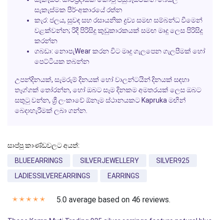
සැකැස්මක පීර්-අකාරයේ රත්න
කැර:
ජලය, සුවඳ සහ රසායනික ද්‍රව්‍ය සමඟ සම්බන්ධ වීමෙන්
වළක්වන්න; රිදී පිරිසිදු කුඩුකාරකයක් සමඟ මෘදු ලෙස පිරිසිදු
කරන්න
ගබඩා:
නොපැWear කරන විට මෘදු ගැලපෙන ගැලපීමක් හෝ
පෙට්ටියක තබන්න
උපන්දිනයක්, සැමරුම් දිනයක් හෝ වාලන්ටයින් දිනයක් සඳහා
තෑග්ගක් තෝරන්න, හෝ ඔබට සෑම දිනකම අමතරයක් ලෙස ඔබට
සතුටු වන්න, ශ්‍රී ලංකාවේ ඕනෑම ස්ථානයකට
Kapruka
මඟින්
බෙදාහැරීමක් ලබා ගන්න.
සාප්පු කාණ්ඩවලට අයත්:
BLUEEARRINGS
SILVERJEWELLERY
SILVER925
LADIESSILVEREARRINGS
EARRINGS
5.0 average based on 46 reviews.
✭
✭
✭
✭
✭