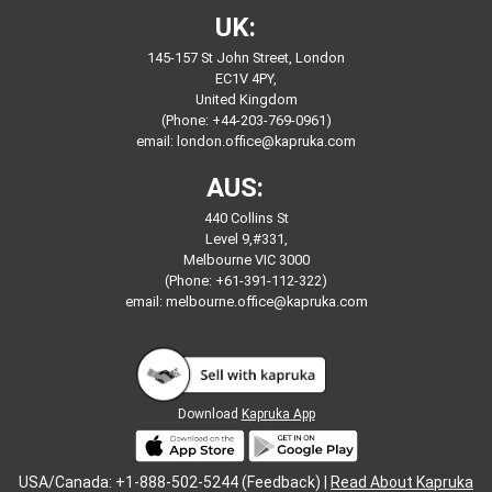
UK:
145-157 St John Street, London
EC1V 4PY,
United Kingdom
(Phone: +44-203-769-0961)
email:
london.office@kapruka.com
AUS:
440 Collins St
Level 9,#331,
Melbourne VIC 3000
(Phone: +61-391-112-322)
email:
melbourne.office@kapruka.com
Download
Kapruka App
USA/Canada: +1-888-502-5244 (Feedback) |
Read About Kapruka