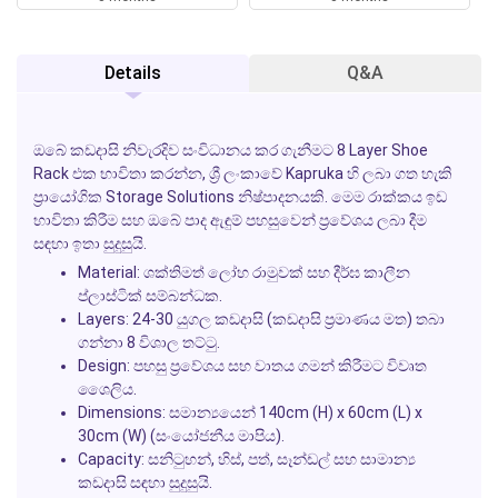
Details
Q&A
ඔබේ කඩදාසි නිවැරදිව සංවිධානය කර ගැනීමට 8 Layer Shoe
Rack එක භාවිතා කරන්න, ශ්‍රී ලංකාවේ Kapruka හි ලබා ගත හැකි
ප්‍රායෝගික Storage Solutions නිෂ්පාදනයකි. මෙම රාක්කය ඉඩ
භාවිතා කිරීම සහ ඔබේ පාද ඇඳුම් පහසුවෙන් ප්‍රවේශය ලබා දීම
සඳහා ඉතා සුදුසුයි.
Material:
ශක්තිමත් ලෝහ රාමුවක් සහ දීර්ඝ කාලීන
ප්ලාස්ටික් සම්බන්ධක.
Layers:
24-30 යුගල කඩදාසි (කඩදාසි ප්‍රමාණය මත) තබා
ගන්නා 8 විශාල තට්ටු.
Design:
පහසු ප්‍රවේශය සහ වාතය ගමන් කිරීමට විවෘත
ශෛලිය.
Dimensions:
සමාන්‍යයෙන් 140cm (H) x 60cm (L) x
30cm (W) (සංයෝජනීය මාපිය).
Capacity:
සනිටුහන්, හිස්, පත්, සෑන්ඩල් සහ සාමාන්‍ය
කඩදාසි සඳහා සුදුසුයි.