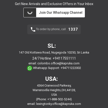
Get New Arrivals and Exclusive Offers in Your Inbox
Join Our Whatsapp Channel
1337
To order by phone, call
SL:
147 Old Kottawa Road, Nugegoda 10250, Sri Lanka
24/7 Hotline:
+94117551111
email:
colombo.office@kapruka.com
Whatsapp Support:
+94711222002
USA:
4364 Cranwood Parkway,
Warrensville Heights,OH,44128,
USA
(Phone: +1-888-502-5244)
email:
lexingtonky.office@kapruka.com