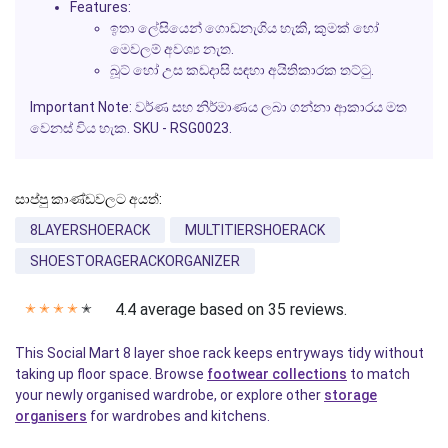
Features:
ඉතා ලේසියෙන් ගොඩනැගිය හැකි, කුමක් හෝ
මෙවලම් අවශ්‍ය නැත.
බූට් හෝ උස කඩදාසි සඳහා අයිතිකාරක තට්ටු.
Important Note:
වර්ණ සහ නිර්මාණය ලබා ගන්නා ආකාරය මත
වෙනස් විය හැක. SKU - RSG0023.
සාප්පු කාණ්ඩවලට අයත්:
8LAYERSHOERACK
MULTITIERSHOERACK
SHOESTORAGERACKORGANIZER
4.4 average based on 35 reviews.
✭
✭
✭
✭
✭
This Social Mart 8 layer shoe rack keeps entryways tidy without
taking up floor space. Browse
footwear collections
to match
your newly organised wardrobe, or explore other
storage
organisers
for wardrobes and kitchens.