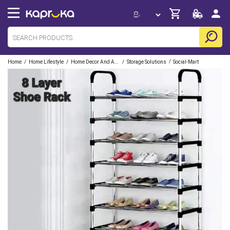
/
/
/
/
Home
Home Lifestyle
Home Decor And Accessories
Storage Solutions
Social-Mart