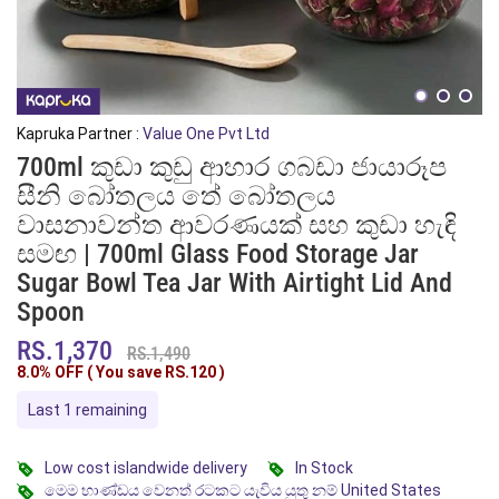
Kapruka Partner :
Value One Pvt Ltd
700ml කුඩා කුඩු ආහාර ගබඩා ජායාරූප
සීනි බෝතලය තේ බෝතලය
වාසනාවන්ත ආවරණයක් සහ කුඩා හැඳි
සමඟ | 700ml Glass Food Storage Jar
Sugar Bowl Tea Jar With Airtight Lid And
Spoon
RS.1,370
RS.1,490
8.0% OFF ( You save
RS.120
)
Last 1 remaining
Low cost islandwide delivery
In Stock
මෙම භාණ්ඩය වෙනත් රටකට යැවිය යුතු නම් United States