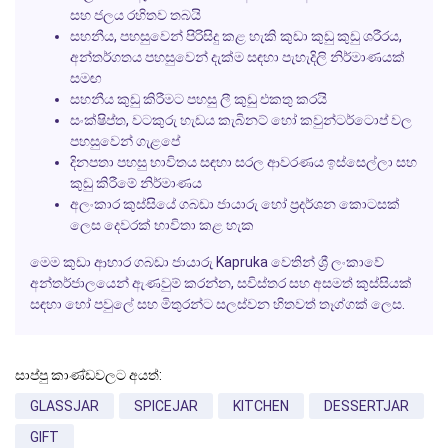
සහ ජලය රහිතව තබයි
සහනීය, පහසුවෙන් පිරිසිදු කළ හැකි කුඩා කුඩු කුඩු ශරීරය,
අන්තර්ගතය පහසුවෙන් දැක්ම සඳහා පැහැදිලි නිර්මාණයක්
සමඟ
සහනීය කුඩු කිරීමට පහසු ලී කුඩු එකතු කරයි
සංක්ෂිප්ත, වටකුරු හැඩය කැබිනට් හෝ කවුන්ටර්ටොප් වල
පහසුවෙන් ගැළපේ
දිනපතා පහසු භාවිතය සඳහා සරල ආවරණය ඉස්සෙල්ලා සහ
කුඩු කිරීමේ නිර්මාණය
අලංකාර කුස්සියේ ගබඩා ජායාරු හෝ ප්‍රදර්ශන කොටසක්
ලෙස දෙවරක් භාවිතා කළ හැක
මෙම කුඩා ආහාර ගබඩා ජායාරු Kapruka වෙතින් ශ්‍රී ලංකාවේ
අන්තර්ජාලයෙන් ඇණවුම් කරන්න, සවිස්තර සහ අසමත් කුස්සියක්
සඳහා හෝ පවුලේ සහ මිතුරන්ට සලස්වන හිතවත් තෑග්ගක් ලෙස.
සාප්පු කාණ්ඩවලට අයත්:
GLASSJAR
SPICEJAR
KITCHEN
DESSERTJAR
GIFT