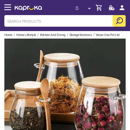
/
/
/
/
Home
Home Lifestyle
Kitchen And Dining
Storage Solutions
Value-One-Pvt-Ltd