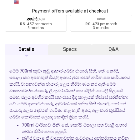
Payment offers available at checkout
RS. 457
per month
RS. 473
per month
3 months
3 months
Details
Specs
Q&A
මෙම 700ml කුඩා කුඩු ආහාර ගබඩා ජායාරු සීනි, තේ, කෝපි,
මසාලා සහ අනෙකුත් වියළි ආහාර ද්‍රව්‍ය තවත් නවීන සහ සංවිධානය
කරයි. වාසනාවන්ත ජායාරු ලෙස නිර්මාණය කර ඇති මෙම
වාසනාවන්ත ජායාරු, ලී ආවරණයක් සහ ක්ලිප්-ශෛලී සීලයක්
සමඟ, ජලය අවහිර කරයි සහ රසය දිගු කාලයක් තිස්සේ සුරකින්නා
වේ. මෙම ආහාර ජායාරු, ආවරණයක් සහිත සීනි ජායාරු හෝ තේ
ජායාරු ලෙස දෙවරක් භාවිතා කළ හැකි අතර, අලංකාර කුස්සියේ
ගබඩා කොටසක් ලෙසද හොඳින් ක්‍රියා කරයි.
700ml ධාරිතාව, සීනි, තේ, කෝපි, මසාලා සහ වියළි ආහාර
ගබඩා කිරීම සඳහා සුදුසුයි
ක්ලිප් වසා ඇති වාසනාවන්ත ආවරණය අන්තර්ගතය නවීන