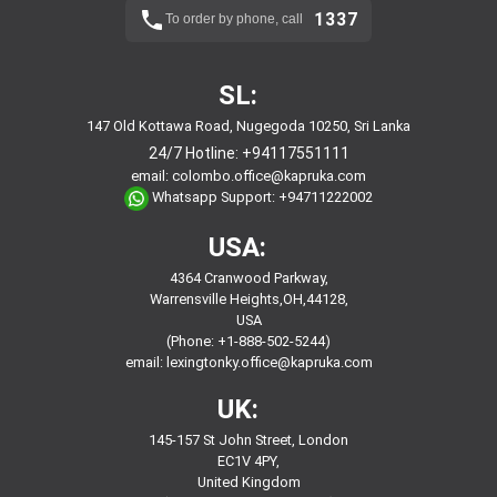
1337
To order by phone, call
SL:
147 Old Kottawa Road, Nugegoda 10250, Sri Lanka
24/7 Hotline:
+94117551111
email:
colombo.office@kapruka.com
Whatsapp Support:
+94711222002
USA:
4364 Cranwood Parkway,
Warrensville Heights,OH,44128,
USA
(Phone: +1-888-502-5244)
email:
lexingtonky.office@kapruka.com
UK:
145-157 St John Street, London
EC1V 4PY,
United Kingdom