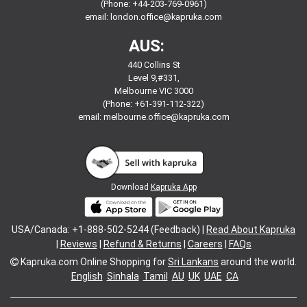
(Phone: +44-203-769-0961)
email:
london.office@kapruka.com
AUS:
440 Collins St
Level 9,#331,
Melbourne VIC 3000
(Phone: +61-391-112-322)
email:
melbourne.office@kapruka.com
Download
Kapruka App
USA/Canada: +1-888-502-5244 (Feedback) |
Read About Kapruka
|
Reviews
|
Refund & Returns
|
Careers
|
FAQs
Kapruka.com
Online Shopping for
Sri Lankans
around the world.
English
Sinhala
Tamil
AU
UK
UAE
CA