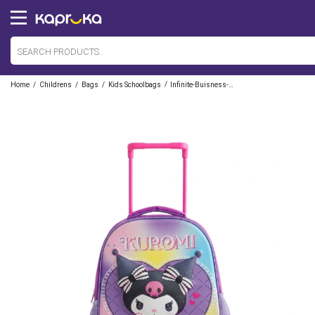
/
/
/
/
Home
Childrens
Bags
Kids Schoolbags
Infinite-Buisness-Ventures