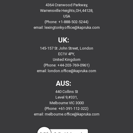
4364 Cranwood Parkway,
Warrensville Heights,OH,44128,
USA
(Phone: +1-888-502-5244)
email:
lexingtonky.office@kapruka.com
UK:
145-157 St John Street, London
EC1V 4PY,
United Kingdom
(Phone: +44-203-769-0961)
email:
london.office@kapruka.com
AUS:
440 Collins St
Level 9,#331,
Melbourne VIC 3000
(Phone: +61-391-112-322)
email:
melbourne.office@kapruka.com