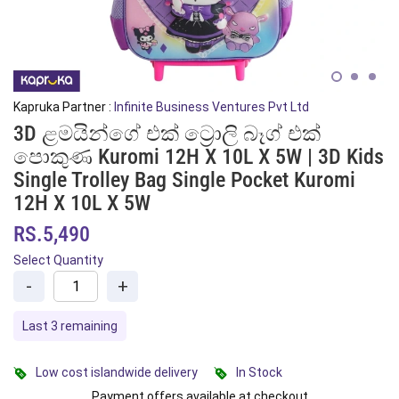
Kapruka Partner :
Infinite Business Ventures Pvt Ltd
3D ළමයින්ගේ එක් ට්‍රොලි බෑග් එක්
පොකුණ Kuromi 12H X 10L X 5W | 3D Kids
Single Trolley Bag Single Pocket Kuromi
12H X 10L X 5W
RS.5,490
Select Quantity
-
+
Last 3 remaining
Low cost islandwide delivery
In Stock
Payment offers available at checkout