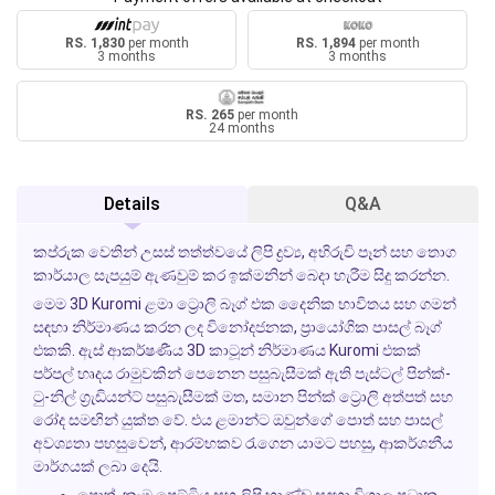
RS. 1,830
per month
RS. 1,894
per month
3 months
3 months
RS. 265
per month
24 months
Details
Q&A
කප්රුක වෙතින් උසස් තත්ත්වයේ ලිපි ද්‍රව්‍ය, අභිරුචි පෑන් සහ තොග
කාර්යාල සැපයුම් ඇණවුම් කර ඉක්මනින් බෙදා හැරීම සිදු කරන්න.
මෙම 3D Kuromi ළමා ට්‍රොලි බෑග් එක දෛනික භාවිතය සහ ගමන්
සඳහා නිර්මාණය කරන ලද විනෝදජනක, ප්‍රායෝගික පාසල් බෑග්
එකකි. ඇස් ආකර්ෂණීය 3D කාටූන් නිර්මාණය Kuromi එකක්
පර්පල් හෘදය රාමුවකින් පෙනෙන පසුබැසීමක් ඇති පැස්ටල් පින්ක්-
ටු-නිල් ග්‍රැඩියන්ට් පසුබැසීමක් මත, සමාන පින්ක් ට්‍රොලි අත්පත් සහ
රෝද සමඟින් යුක්ත වේ. එය ළමාන්ට ඔවුන්ගේ පොත් සහ පාසල්
අවශ්‍යතා පහසුවෙන්, ආරම්භකව රැගෙන යාමට පහසු, ආකර්ශනීය
මාර්ගයක් ලබා දෙයි.
පොත්, කෑම පෙට්ටිය සහ ලිපි භාණ්ඩ සඳහා විශාල ප්‍රධාන