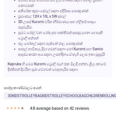
කොටසක්
අතිරේක කුඩා දේවල් සඳහා ඉදිරිපස පොකුණක්
ප්‍රමාණය: 12H x 10L x 5W අඟල්
3D උසස් Kuromi චරිත නිර්මාණය සහ ග්ලිතර් හෘදය
පසුබැසීම
සුමට රෝල් වන රෝද සහ ශක්තිමත් ආපසු ගෙන යා හැකි
ට්‍රොලි අත්පත්
ජල බෝතල් සඳහා පැත්තේ ජාල පොකුණක්
පාසල් භාවිතය, දිවා ගමන් සඳහා හෝ Kuromi සහ Sanrio
ආදරය කරන අය සඳහා උපන්දිනයේ තෑගි ලෙස ඉතා සුදුසුයි
Kapruka හි මෙම Kuromi ට්‍රොලි බෑග් එක මිලදී ගන්න, ශ්‍රී ලංකාවේ
දීප්තිමත් දිවයින පුරා වේගවත් බෙදාහැරීම සඳහා.
සාප්පු කාණ්ඩවලට අයත්:
3DKIDSTROLLEYBAGKIDSTROLLEYSCHOOLBAGCHILDRENROLLI
4.8 average based on 42 reviews.
✭
✭
✭
✭
✭