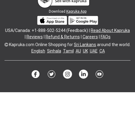
Download
Kapruka App
USA/Canada: +1-888-502-5244 (Feedback) |
Read About Kapruka
|
Reviews
|
Refund & Returns
|
Careers
|
FAQs
Kapruka.com
Online Shopping for
Sri Lankans
around the world.
English
Sinhala
Tamil
AU
UK
UAE
CA