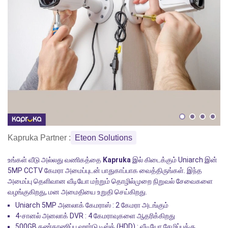
Kapruka Partner :
Eteon Solutions
உங்கள் வீடு அல்லது வணிகத்தை
Kapruka
இல் கிடைக்கும் Uniarch இன்
5MP CCTV கேமரா அமைப்புடன் பாதுகாப்பாக வைத்திருங்கள். இந்த
அமைப்பு தெளிவான வீடியோ மற்றும் தொழில்முறை நிறுவல் சேவைகளை
வழங்குகிறது, மன அமைதியை உறுதி செய்கிறது.
Uniarch 5MP அனலாக் கேமராஸ் : 2 கேமரா அடங்கும்
4-சானல் அனலாக் DVR : 4 கேமராவுகளை ஆதரிக்கிறது
500GB கண்காணிப்பு ஹார்டு டிஸ்க் (HDD) : வீடியோ சேமிப்புக்கு