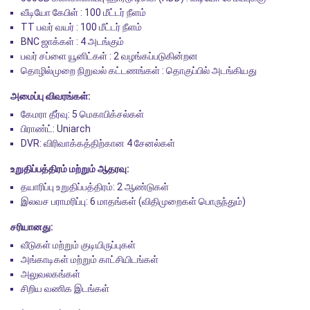
வீடியோ கேபிள் : 100 மீட்டர் நீளம்
TT பவர் வயர் : 100 மீட்டர் நீளம்
BNC ஜாக்கள் : 4 அடங்கும்
பவர் சப்ளை யூனிட்கள் : 2 வழங்கப்படுகின்றன
தொழில்முறை நிறுவல் கட்டணங்கள் : தொகுப்பில் அடங்கியது
அமைப்பு விவரங்கள்:
கேமரா தீர்வு: 5 மெகாபிக்சல்கள்
பிராண்ட்: Uniarch
DVR: விரிவாக்கத்திற்கான 4 சேனல்கள்
உறுதிப்பத்திரம் மற்றும் ஆதரவு:
தயாரிப்பு உறுதிப்பத்திரம்: 2 ஆண்டுகள்
இலவச பராமரிப்பு: 6 மாதங்கள் (விதிமுறைகள் பொருந்தும்)
சரியானது:
வீடுகள் மற்றும் குடியிருப்புகள்
அங்காடிகள் மற்றும் காட்சியிடங்கள்
அலுவலகங்கள்
சிறிய வணிக இடங்கள்