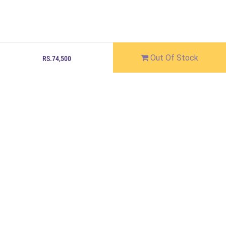
Out Of Stock
RS.74,500
JOIN THE HAPPY CROWD
Get New Arrivals and Exclusive Offers in Your Inbox
Join Our Whatsapp Channel