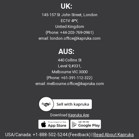
UK:
145-157 St John Street, London
EC1V 4PY,
United Kingdom
(Phone: +44-203-769-0961)
email:
london.office@kapruka.com
AUS:
440 Collins St
Level 9,#331,
Melbourne VIC 3000
(Phone: +61-391-112-322)
email:
melbourne.office@kapruka.com
Download
Kapruka App
USA/Canada: +1-888-502-5244 (Feedback) |
Read About Kapruka