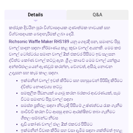
Details
Q&A
කප්රුක දිවයින පුරා විශ්වාසදායක ගුණාත්මක භාවයක් සහ
විශ්වාසදායක බෙදාහැරීමක් ලබා දෙයි.
Richsonic Waffle Maker RHS189 යනු ගෙදරදී ඝන, සමානව පිසූ
වාෆල් සාදන සඳහා නිර්මාණය කළ කුඩා වාෆල් අයනකි. මෙම කළු
වාෆල් ටෝස්ටරය සමාන වාෆල් 2ක් එකවර පිසීමට ඉඩ සලසන
ද්විත්ව කෝණ වාෆල් තට්ටු ඇත. ශ්‍රී ලංකාවේ මෙම වාෆල් යන්ත්‍රය
අන්තර්ජාලයෙන් ඇණවුම් කරන්න, වේගවත්, අසීරු නොවන
උදෑසන සහ කෑම කාල සඳහා.
ඉක්මනින් වාෆල් ඉවත් කිරීමට සහ පහසුවෙන් පිරිසිදු කිරීමට
ද්විත්ව නොඅවශ්‍ය තට්ටු
සමතුලිත පීඩනයක් යොමු කරන බරකාර ආවරණයක්, සෑම
විටම සමානව පිසූ වාෆල් සඳහා
සමස්ත ප්‍රතිඵල සඳහා නිවැරදි පිසීමේ උෂ්ණත්වය රැක ගැනීම
පාවිච්චි කරන විට ආපසු අතට ආරක්ෂිතව තබා ගැනීමට
ශීතල-සම්බන්ධ නිවස
දැඩි කෝණ වාෆල් ජාල 2ක් එකවර පිසීමට
ඉක්මනින් විවෘත කිරීම සහ වසා දැමීම සඳහා ශක්තිමත් ඉහළ