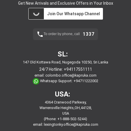
Get New Arrivals and Exclusive Offers in Your Inbox
Join Our Whatsapp Channel
1337
To order by phone, call
SL:
147 Old Kottawa Road, Nugegoda 10250, Sri Lanka
24/7 Hotline:
+94117551111
email:
colombo.office@kapruka.com
Whatsapp Support:
+94711222002
USA:
4364 Cranwood Parkway,
Warrensville Heights,OH,44128,
USA
(Phone: +1-888-502-5244)
email:
lexingtonky.office@kapruka.com