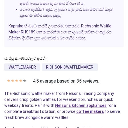
අතේ අංගය සමඟ කුඩා කළු නිර්මාණය
ගෙදර කුස්සීන්, කුඩා උදෑසන සැකසුම්, සහ වේගවත් කෑම
සූදානම් කිරීම සඳහා සුදුසු
Kapruka හි ඔබේ කුස්සී උපකරණ එකතුවට Richsonic Waffle
Maker RHS189 එකතු කරන්න සහ කාලයේදී නවීන වාෆල් රස
විඳින්න, දිවයින පුරා වේගවත් බෙදාහැරීම සමඟ.
සාප්පු කාණ්ඩවලට අයත්:
WAFFLEMAKER
RICHSONICWAFFLEMAKER
4.5 average based on 35 reviews.
✭
✭
✭
✭
✭
The Richsonic waffle maker from Nelsons Trading Company
delivers crisp golden waffles for weekend brunches or quick
weekday treats. Pair it with
Nelsons kitchen appliances
for a
complete breakfast station, or browse
coffee makers
to serve
fresh brew alongside warm waffles.