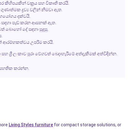
 කිහිපයකින් වක්‍රය සහ විකෘති කරයි.
ගුණාත්මක ද්‍රව්‍ය වලින් නිමවා ඇත.
සහයෝගය දක්වයි.
 සඳහා පෑඩ් කරන ආසනක් ඇත.
 තවත් බොහෝ දේ සඳහා සුදුසු.
ය.
දීත් ආරම්භකත්වය උපරිම කරයි.
 ශ්‍රී ලංකාව පුරා වේගවත් බෙදාහැරීමේ අත්දැකීමක් අත්විඳින්න.
ම සහතික කරන්න.
 more
Living Styles furniture
for compact storage solutions, or