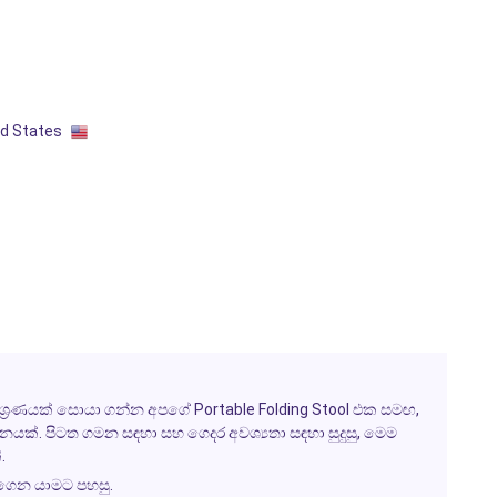
ed States
ිශ්‍රණයක් සොයා ගන්න අපගේ
Portable Folding Stool
එක සමඟ,
දනයක්. පිටත ගමන සඳහා සහ ගෙදර අවශ්‍යතා සඳහා සුදුසු, මෙම
.
ගෙන යාමට පහසු.