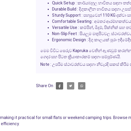
Quick Setup
: කාර්යබහුල භාවිතය සඳහා තත්පර
Durable Build
: දිගුකාලීන භාවිතය සඳහා උසස් 
Sturdy Support
: පහසුවෙන් 110 KG දක්වා 
Comfortable Seating
: අමතර ආරම්භකත්වය
Versatile Use
: කම්පින්, මීදුම්, පික්නික් සහ
Non-Slip Feet
: සියලුම මතුපිටවල ස්ථාවරත්ව
Ergonomic Design
: දිගු කාලයක් පුරා ඉඳීමේ
මෙම විවිධ සෙරුව
Kapruka
වෙතින් ඇණවුම් කරන්න සහ
ගෙදර සහ පිටත ක්‍රියාකාරකම් සඳහා සම්පූර්ණයි.
Note
: උපරිම ස්ථාවරත්වය සඳහා නිවැරදි සකස් කිරී
Share On :
e, making it practical for small flats or weekend camping trips. Browse
efficiency.