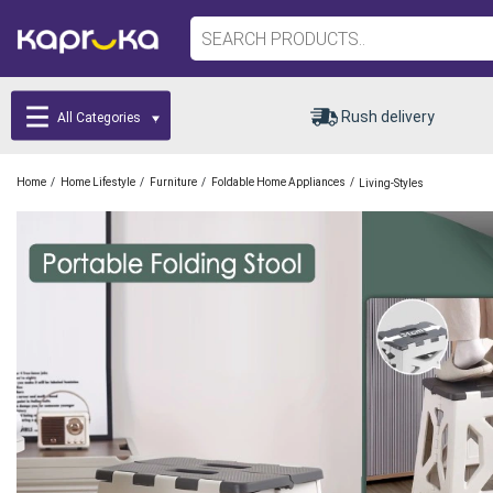
Rush delivery
All Categories
/
/
/
/
Home
Home Lifestyle
Furniture
Foldable Home Appliances
Living-Styles