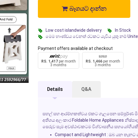
බෑගයට දාන්න
Low cost islandwide delivery
In Stock
මෙම භාණ්ඩය වෙනත් රටකට යැවිය යුතු නම් Unit
Payment offers available at checkout
RS. 1,417
per month
RS. 1,466
per month
3 months
3 months
Details
Q&A
සහල් සහ ආරම්භකත්වය එකට ගැලපෙන සම්පූර්ණ ම
අතිශය අලංකාර
Foldable Home Appliances
නිෂ්පා
සෙරුව සෑම අවස්ථාවකටම විශ්වාසනීය සහයෝගීයකි
Compact and Lightweight
: ඔබ යන තැනට 