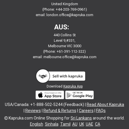
United Kingdom
(Phone: +44-203-769-0961)
email:
london.office@kapruka.com
AUS:
440 Collins St
Level 9,#331,
Melbourne VIC 3000
(Phone: +61-391-112-322)
email:
melbourne.office@kapruka.com
Download
Kapruka App
USA/Canada: +1-888-502-5244 (Feedback) |
Read About Kapruka
|
Reviews
|
Refund & Returns
|
Careers
|
FAQs
Kapruka.com
Online Shopping for
Sri Lankans
around the world.
English
Sinhala
Tamil
AU
UK
UAE
CA