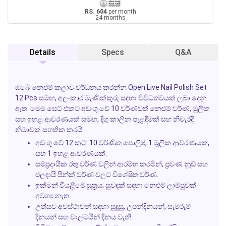
RS. 604
per month
24 months
Details
Specs
Q&A
ඔබේ නෙළුම් කලාව වර්ධනය කරන්න
Open Live Nail Polish Set
12 Pcs
සමඟ, අලංකාර මැණික්කුරු සඳහා විවිධත්වයක් ලබා දෙනු
ඇත. මෙම සෙට් එකට අඩංගු වේ 10 වර්ණවත් නෙළුම් වර්ණ, මූලික
සහ ඉහළ ආවරණයක් සමඟ, දිගු කාලීන පැළඳීමක් සහ නිවැරදි
නිමාවක් සහතික කරයි.
අඩංගු වේ 12 කට: 10 වර්ණිත පොලිෂ්, 1 මූලික ආවරණයක්,
සහ 1 ඉහළ ආවරණයක්.
සම්ප්‍රදායික රතු වර්ණ වලින් ආරම්භ කරමින්, ප්‍රවණ නූඩ් සහ
ඵලදායී පින්ක් වර්ණ වලට විශේෂිත වර්ණ.
ඉක්මන් වියළීමේ සූත්‍රය; සුවඳක් සඳහා නෙළුම් ලාම්පුවක්
අවශ්‍ය නැත.
උත්සව අවස්ථාවන් සඳහා සුදුසු, උපන්දිනයන්, සැමරුම්
දිනයන් සහ වාල්ටයින් දිනය වැනි.