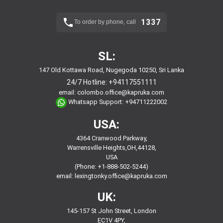
1337
To order by phone, call
SL:
147 Old Kottawa Road, Nugegoda 10250, Sri Lanka
24/7 Hotline:
+94117551111
email:
colombo.office@kapruka.com
Whatsapp Support:
+94711222002
USA:
4364 Cranwood Parkway,
Warrensville Heights,OH,44128,
USA
(Phone: +1-888-502-5244)
email:
lexingtonky.office@kapruka.com
UK:
145-157 St John Street, London
EC1V 4PY,