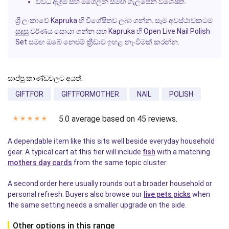
විවිධ ඇඳුම් සහ ශෛලීන් සමඟ ගැලපෙන විශේෂිත.
ශ්‍රී ලංකාවේ
Kapruka
හි විශේෂිතව ලබා ගන්න. සෑම අවස්ථාවකටම
සුදුසු වර්ණය සොයා ගන්න සහ
Kapruka
හි
Open Live Nail Polish
Set
සමඟ ඔබේ නෙළුම් ක්‍රීඩාව ඉහළ නැංවීමක් කරන්න.
සාප්පු කාණ්ඩවලට අයත්:
GIFTFOR
GIFTFORMOTHER
NAIL
POLISH
5.0 average based on 45 reviews.
✭
✭
✭
✭
✭
A dependable item like this sits well beside everyday household
gear. A typical cart at this tier will include
fish
with a matching
mothers day cards
from the same topic cluster.
A second order here usually rounds out a broader household or
personal refresh. Buyers also browse our
live pets picks
when
the same setting needs a smaller upgrade on the side.
Other options in this range