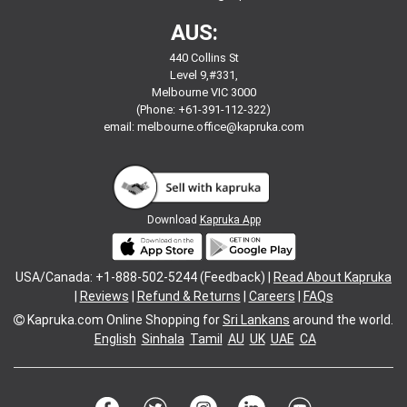
AUS:
440 Collins St
Level 9,#331,
Melbourne VIC 3000
(Phone: +61-391-112-322)
email:
melbourne.office@kapruka.com
Download
Kapruka App
USA/Canada: +1-888-502-5244 (Feedback) |
Read About Kapruka
|
Reviews
|
Refund & Returns
|
Careers
|
FAQs
Kapruka.com
Online Shopping for
Sri Lankans
around the world.
English
Sinhala
Tamil
AU
UK
UAE
CA