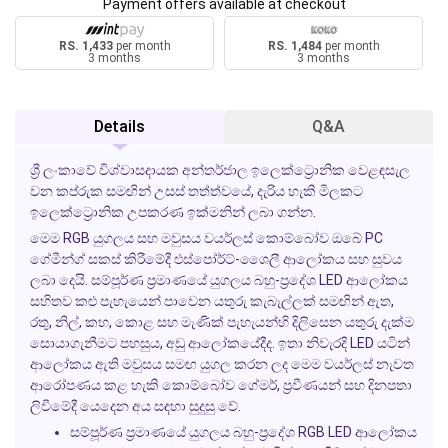
Payment offers available at checkout
RS. 1,433
per month
RS. 1,484
per month
3 months
3 months
Details
Q&A
ශ්‍රී ලංකාවේ විශ්වාසදායක අන්තර්ජාල ඉලෙක්ට්‍රොනික වෙළඳසැල
වන කප්රුක සමඟින් උසස් තත්ත්වයේ, දැරිය හැකි මිලකට
ඉලෙක්ට්‍රොනික උපකරණ ඉක්මනින් ලබා ගන්න.
මෙම RGB යුගලය සහ මවුසය වයර්ලස් කොම්බෝව ඔබේ PC
ගේමීන්ග් සකස් කිරීමේදී එස්පෝර්ට්-ශෛලී ආලෝකය සහ සුවය
ලබා දෙයි. සම්පූර්ණ ප්‍රමාණයේ යුගලය බහු-ප්‍රදේශ LED ආලෝකය
සහිතව කළු පැහැයෙන් පාවෙන යතුරු කැබැල්ලක් සමඟින් ඇත,
රතු, නිල්, කහ, කොළ සහ මැණික් පැහැයන්හි දිලිසෙන යතුරු දැක්ම
සොයාගැනීමට පහසුය, අඩු ආලෝකයේදීද. ඉතා නිවැරදි LED යටින්
ආලෝකය ඇති මවුසය සමඟ යුගල කරන ලද මෙම වයර්ලස් නැවත
ආරෝපණය කළ හැකි කොම්බෝව ගේමර්, ප්‍රවීණයන් සහ දිනපතා
ලිවීමේදී යෙදෙන අය සඳහා සුදුසු වේ.
සම්පූර්ණ ප්‍රමාණයේ යුගලය බහු-ප්‍රදේශ RGB LED ආලෝකය