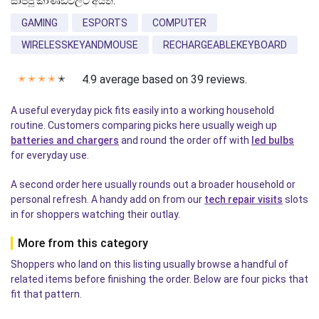
සාප්පු කාණ්ඩවලට අයත්:
GAMING
ESPORTS
COMPUTER
WIRELESSKEYANDMOUSE
RECHARGEABLEKEYBOARD
4.9 average based on 39 reviews.
✭
✭
✭
✭
✭
A useful everyday pick fits easily into a working household
routine. Customers comparing picks here usually weigh up
batteries and chargers
and round the order off with
led bulbs
for everyday use.
A second order here usually rounds out a broader household or
personal refresh. A handy add on from our
tech repair visits
slots
in for shoppers watching their outlay.
More from this category
Shoppers who land on this listing usually browse a handful of
related items before finishing the order. Below are four picks that
fit that pattern.