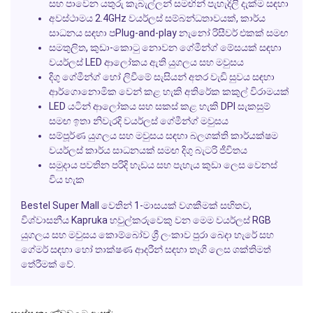
සහ පාවෙන යතුරු කැබැල්ලන් සමඟින් පැහැදිලි දැක්ම සඳහා
අවස්ථාමය 2.4GHz වයර්ලස් සම්බන්ධතාවයක්, කාර්ය
සාධනය සඳහා පPlug-and-play නැනෝ රිසීවර් එකක් සමඟ
සමතුලිත, කුඩා-කොටු නොවන ගේමීන්ග් මේසයක් සඳහා
වයර්ලස් LED ආලෝකය ඇති යුගලය සහ මවුසය
දිගු ගේමීන්ග් හෝ ලිවීමේ සැසියන් අතර වැඩි සුවය සඳහා
ආර්ගොනොමික වෙන් කළ හැකි අතිරේක කකුල් විරාමයක්
LED යටින් ආලෝකය සහ සකස් කළ හැකි DPI සැකසුම්
සමඟ ඉතා නිවැරදි වයර්ලස් ගේමීන්ග් මවුසය
සම්පූර්ණ යුගලය සහ මවුසය සඳහා බලශක්ති කාර්යක්ෂම
වයර්ලස් කාර්ය සාධනයක් සමඟ දිගු බැටරි ජීවිතය
සමුදාය පවතින පරිදි හැඩය සහ පැහැය කුඩා ලෙස වෙනස්
විය හැක
Bestel Super Mall වෙතින් 1-මාසයක් වගකීමක් සහිතව,
විශ්වාසනීය Kapruka හවුල්කරුවෙකු වන මෙම වයර්ලස් RGB
යුගලය සහ මවුසය කොම්බෝව ශ්‍රී ලංකාව පුරා බෙදා හැරේ සහ
ගේමර් සඳහා හෝ තාක්ෂණ ආදරීන් සඳහා තෑගි ලෙස ශක්තිමත්
තේරීමක් වේ.