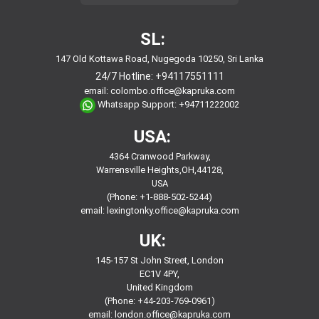
SL:
147 Old Kottawa Road, Nugegoda 10250, Sri Lanka
24/7 Hotline:
+94117551111
email:
colombo.office@kapruka.com
Whatsapp Support:
+94711222002
USA:
4364 Cranwood Parkway,
Warrensville Heights,OH,44128,
USA
(Phone: +1-888-502-5244)
email:
lexingtonky.office@kapruka.com
UK:
145-157 St John Street, London
EC1V 4PY,
United Kingdom
(Phone: +44-203-769-0961)
email:
london.office@kapruka.com