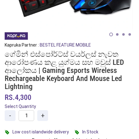
Kapruka Partner :
BESTEL FEATURE MOBILE
ගේමින් එස්පෝර්ට්ස් වයර්ලස් නැවත
ආරෝපණය කළ යුග්මය සහ මවුස් LED
ආලෝකය | Gaming Esports Wireless
Rechargeable Keyboard And Mouse Led
Lightning
RS.4,300
Select Quantity
-
+
Low cost islandwide delivery
In Stock