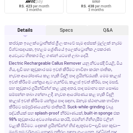
RS. 423
per month
RS. 438
per month
3 months
3 months
Details
Specs
Q&A
කප්රුක ඉලෙක්ට්‍රොනික්ස් ශ්‍රී ලංකාවේ සෑම අස්සක් මුල්ලක් නෑරම
විශ්වාසදායක, ඉහළම ශ්‍රේණියේ ඉලෙක්ට්‍රොනික උපකරණ
අයවැයට හිතකර මිල ගණන් යටතේ ලබා දෙයි.
Electric Rechargeable Callus Remover යනු නිවසේදී වියළි, මිය
ගිය, දැඩි සහ කුඩුකාර සම ඉවත් කිරීමට භාවිතා කරන ජාතික,
නැවත ආරෝපණය කළ හැකි විදුලි පාද ග්‍රයින්ඩරයකි. මෙම කැලස්
ඉවත් කිරීමේ යන්ත්‍රය ඇට ගැන්වීම, කැලස් ඉවත් කිරීම, පාද මසජ්,
සහ කුඩුකාර ග්‍රයින්ඩින්ග් කළ යුතු අතර, පාද සමාන්‍ය සහ සෞඛ්‍ය
සම්පන්න තබා ගන්නා ලදී.
නැවත ආරෝපණය කළ හැකි විදුලි
කැලස් ඉවත් කිරීමේ යන්ත්‍රය
පාද සඳහා, ඕනෑම ස්ථානයක භාවිතා
කිරීමට සම්පූර්ණයෙන්ම ජාතිකයි.
Suck-while-grinding
වායු
පද්ධතියක් සහ splash-proof නිර්මාණයක්; built-in sponge එක
98% කුඩුකාරය අවශෝෂණය කරයි, එමඟින් ගිනිගැසීම් වලින්
වැළකී සිටීමට.
දෙකක්
ග්‍රයින්ඩින්ග් හිස් ඇතුළුවේ—දැඩි සහ කුඩා—
ඔබේ සම වර්ගයට හොඳම ප්‍රතිඵල සඳහා ගැළපෙන.
බුද්ධිමත් පාද