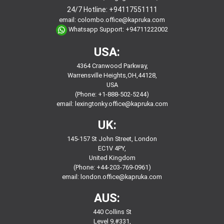
24/7 Hotline:
+94117551111
email:
colombo.office@kapruka.com
Whatsapp Support:
+94711222002
USA:
4364 Cranwood Parkway,
Warrensville Heights,OH,44128,
USA
(Phone: +1-888-502-5244)
email:
lexingtonky.office@kapruka.com
UK:
145-157 St John Street, London
EC1V 4PY,
United Kingdom
(Phone: +44-203-769-0961)
email:
london.office@kapruka.com
AUS:
440 Collins St
Level 9,#331,