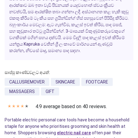
ආරක්ෂාව
ඔබ ඉතා වැඩි පීඩනයක් යෙදුවහොත් ස්වයංක්‍රීයව
නවත්වයි, සම ආරක්ෂිත තබා ගන්නා ලදී.
අස්ථානගත කළ හැකි කුඩු
එකතු කිරීමේ ටැංකිය
සහ ග්‍රයින්ඩින්ග් හිස් පහසුවෙන් පිරිසිදු කිරීමට.
බහු-කාර්ය මෙවලම
: ඇට ගැන්වීම, කැලස් ඉවත් කිරීම, පාද මසජ්,
සහ කුඩුකාර තට්ටු ග්‍රයින්ඩින්ග්.
3-මාසයක් විකුණුම්කරුවෙකුගේ
වගකීමක්
මගින් සහය දක්වයි.
මෙම විදුලි පාද කැලස් ඉවත් කිරීමේ
යන්ත්‍රය
Kapruka වෙතින් ශ්‍රී ලංකාවේ මාර්ගයෙන් ඇණවුම්
කරන්න, නිවසේ මෘදු, සමාන්‍ය පාද සඳහා.
සාප්පු කාණ්ඩවලට අයත්:
CALLUSREMOVER
SKINCARE
FOOTCARE
MASSAGERS
GIFT
4.9 average based on 40 reviews.
✭
✭
✭
✭
✭
Portable electric personal care tools have become a household
staple for anyone who prioritises grooming and skin health at
home. Shoppers browsing
electric nail care
often pair their