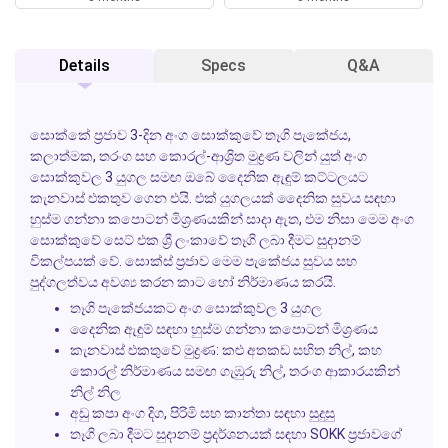
Details
Specs
Q&A
සොක්කේ ප්‍රජාව 3-දින අංග සොක්කුවේ තෑගි පැකේජය,
කලාත්මක, තරංග සහ කොරල්-ආශ්‍රිත මුද්‍රණ වලින් යුත් අංග
සොක්කුවල 3 යුගල සමඟ ඔබේ දෛනික ඇඳුම් කට්ටලයට
කැනවාස් එකතුව ගෙන එයි. එක් යුගලයක් දෛනික සුවය සඳහා
හුස්ම ගන්නා කපොටන් මිශ්‍රණයකින් සාදා ඇත, එම නිසා මෙම අංග
සොක්කුවේ සෙට් එක ශ්‍රී ලංකාවේ තෑගි ලබා දීමට සුදානම්
විකල්පයක් වේ. සොක්ස් ප්‍රජාව මෙම පැකේජය සුවය සහ
පුද්ගලත්වය අවශ්‍ය කරන කාට හෝ නිර්මාණය කරයි.
තෑගි පැකේජයකට අංග සොක්කුවල 3 යුගල
දෛනික ඇඳුම් සඳහා හුස්ම ගන්නා කපොටන් මිශ්‍රණය
කැනවාස් එකතුවේ මුද්‍රණ: කළු අතකඩ සහිත නිල්, කහ
කොරල් නිර්මාණය සමඟ ගැඹුරු නිල්, තරංග ආකාරයකින්
නිල් නිල
අඩු කපා අංග දිග, පිරිමි සහ කාන්තා සඳහා සුදුසු
තෑගි ලබා දීමට සුදානම් ප්‍රදර්ශනයක් සඳහා SOKK ප්‍රජාවගේ