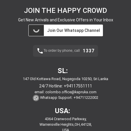
JOIN THE HAPPY CROWD
Get New Arrivals and Exclusive Offers in Your Inbox
Join Our Whatsapp Channel
1337
To order by phone, call
SL:
147 Old Kottawa Road, Nugegoda 10250, Sri Lanka
24/7 Hotline:
+94117551111
email:
colombo.office@kapruka.com
Whatsapp Support:
+94711222002
USA:
4364 Cranwood Parkway,
Warrensville Heights,OH,44128,
USA