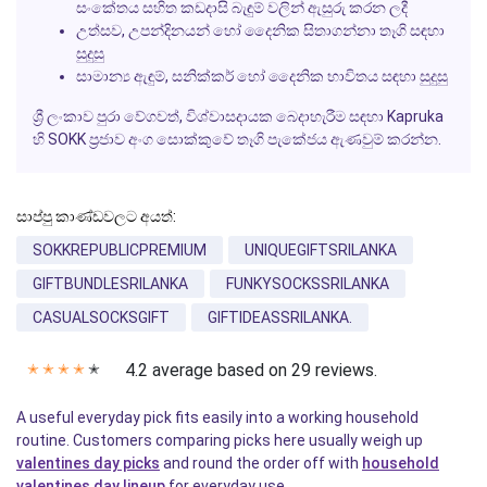
සංකේතය සහිත කඩදාසි බැඳුම් වලින් ඇසුරු කරන ලදී
උත්සව, උපන්දිනයන් හෝ දෛනික සිතාගන්නා තෑගි සඳහා
සුදුසු
සාමාන්‍ය ඇඳුම්, සනික්කර් හෝ දෛනික භාවිතය සඳහා සුදුසු
ශ්‍රී ලංකාව පුරා වේගවත්, විශ්වාසදායක බෙදාහැරීම සඳහා Kapruka
හි SOKK ප්‍රජාව අංග සොක්කුවේ තෑගි පැකේජය ඇණවුම් කරන්න.
සාප්පු කාණ්ඩවලට අයත්:
SOKKREPUBLICPREMIUM
UNIQUEGIFTSRILANKA
GIFTBUNDLESRILANKA
FUNKYSOCKSSRILANKA
CASUALSOCKSGIFT
GIFTIDEASSRILANKA.
4.2 average based on 29 reviews.
✭
✭
✭
✭
✭
A useful everyday pick fits easily into a working household
routine. Customers comparing picks here usually weigh up
valentines day picks
and round the order off with
household
valentines day lineup
for everyday use.