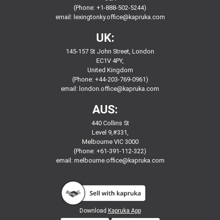
(Phone: +1-888-502-5244)
email:
lexingtonky.office@kapruka.com
UK:
145-157 St John Street, London
EC1V 4PY,
United Kingdom
(Phone: +44-203-769-0961)
email:
london.office@kapruka.com
AUS:
440 Collins St
Level 9,#331,
Melbourne VIC 3000
(Phone: +61-391-112-322)
email:
melbourne.office@kapruka.com
Download
Kapruka App